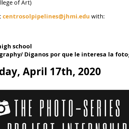
lege of Art)
t
centrosolpipelines@jhmi.edu
with:
high school
graphy/ Diganos por que le interesa la foto
day, April 17th, 2020