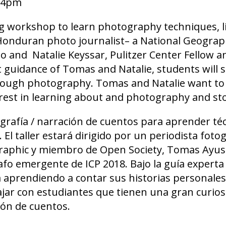
o 4pm
ling workshop to learn photography techniques, l
 Honduran photo journalist– a National Geograp
 and Natalie Keyssar, Pulitzer Center Fellow a
guidance of Tomas and Natalie, students will 
through photography. Tomas and Natalie want to
rest in learning about and photography and stor
otografía / narración de cuentos para aprender té
 El taller estará dirigido por un periodista fotog
raphic y miembro de Open Society, Tomas Ayuso
afo emergente de ICP 2018. Bajo la guía expert
 aprendiendo a contar sus historias personales
ajar con estudiantes que tienen una gran curios
ión de cuentos.