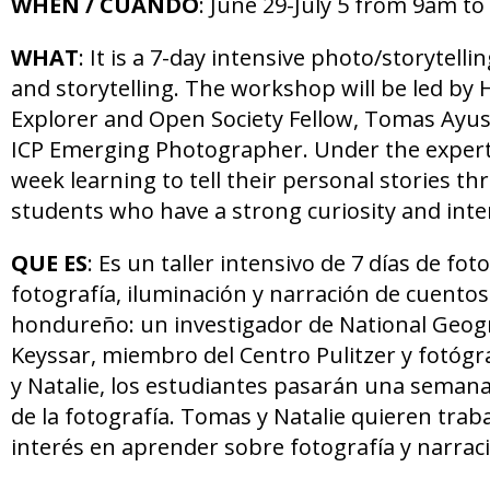
WHEN / CUANDO
: June 29-July 5 from 9am t
WHAT
: It is a 7-day intensive photo/storytel
and storytelling. The workshop will be led by
Explorer and Open Society Fellow, Tomas Ayuso
ICP Emerging Photographer. Under the expert 
week learning to tell their personal stories 
students who have a strong curiosity and inte
QUE ES
: Es un taller intensivo de 7 días de f
fotografía, iluminación y narración de cuentos.
hondureño: un investigador de National Geog
Keyssar, miembro del Centro Pulitzer y fotógr
y Natalie, los estudiantes pasarán una semana
de la fotografía. Tomas y Natalie quieren trab
interés en aprender sobre fotografía y narrac