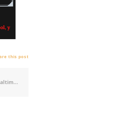
re this post
COVID-19: Recursos Específicos para Baltimore y Maryland