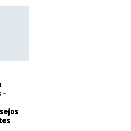
COMMUNITY
n
Consejos para
 –
prevenir el cancer
de seno para
sejos
Latinas
tes