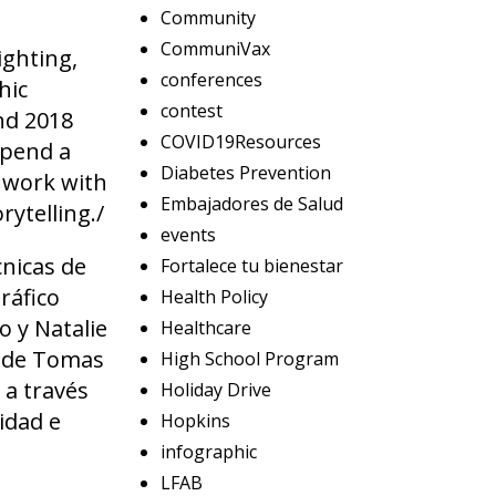
Community
CommuniVax
ighting,
conferences
hic
contest
nd 2018
COVID19Resources
spend a
Diabetes Prevention
 work with
Embajadores de Salud
ytelling./
events
cnicas de
Fortalece tu bienestar
ráfico
Health Policy
 y Natalie
Healthcare
a de Tomas
High School Program
 a través
Holiday Drive
idad e
Hopkins
infographic
LFAB