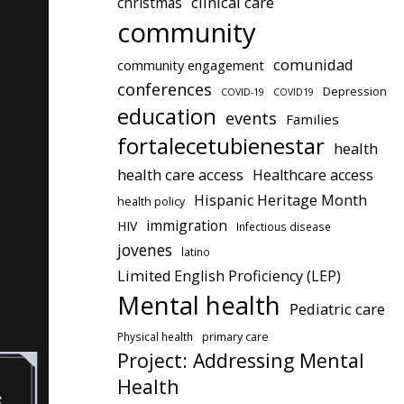
clinical care
christmas
community
comunidad
community engagement
conferences
Depression
COVID-19
COVID19
education
events
Families
fortalecetubienestar
health
health care access
Healthcare access
Hispanic Heritage Month
health policy
immigration
HIV
Infectious disease
jovenes
latino
Limited English Proficiency (LEP)
Mental health
Pediatric care
Physical health
primary care
Project: Addressing Mental
Health