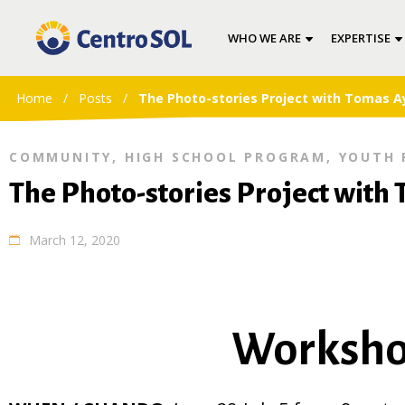
WHO WE ARE
EXPERTISE
Home
/
Posts
/
The Photo-stories Project with Tomas A
COMMUNITY
,
HIGH SCHOOL PROGRAM
,
YOUTH 
The Photo-stories Project with
March 12, 2020
Worksho