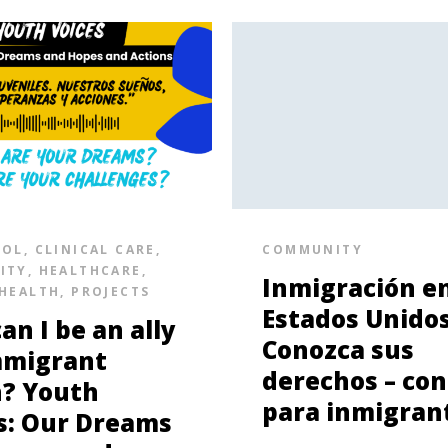
SOL
,
CLINICAL CARE
,
COMMUNITY
ITY
,
HEALTHCARE
,
Inmigración e
HEALTH
,
PROJECTS
Estados Unidos
an I be an ally
Conozca sus
mmigrant
derechos – con
? Youth
para inmigran
s: Our Dreams