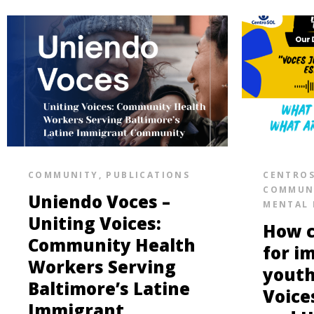
COMMUNITY
,
PUBLICATIONS
CENTRO
COMMUN
Uniendo Voces –
MENTAL 
Uniting Voices:
How c
Community Health
for i
Workers Serving
youth
Baltimore’s Latine
Voice
Immigrant