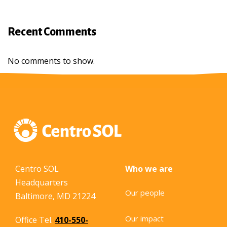
Recent Comments
No comments to show.
Centro SOL
Who we are
Headquarters
Our people
Baltimore, MD 21224
Our impact
Office Tel.
410-550-