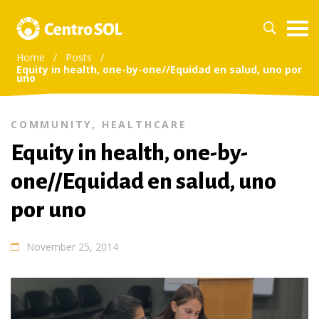
Home
/
Posts
/
Equity in health, one-by-one//Equidad en salud, uno por
uno
COMMUNITY
,
HEALTHCARE
Equity in health, one-by-
one//Equidad en salud, uno
por uno
November 25, 2014