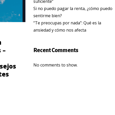
suficiente”
Si no puedo pagar la renta, ¿cómo puedo
sentirme bien?
“Te preocupas por nada”: Qué es la
ansiedad y cómo nos afecta
COMMUNITY
n
Consejos para
 –
prevenir el cancer
Recent Comments
de seno para
sejos
Latinas
No comments to show.
tes