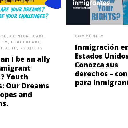
SOL
,
CLINICAL CARE
,
COMMUNITY
ITY
,
HEALTHCARE
,
Inmigración e
HEALTH
,
PROJECTS
Estados Unidos
an I be an ally
Conozca sus
mmigrant
derechos – con
? Youth
para inmigran
s: Our Dreams
opes and
ns.