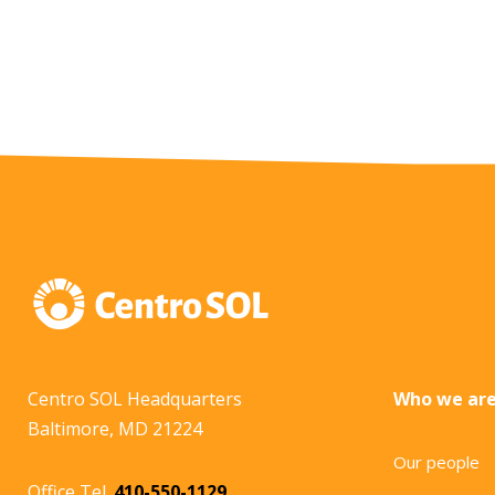
Centro SOL Headquarters
Who we ar
Baltimore, MD 21224
Our people
Office Tel.
410-550-1129