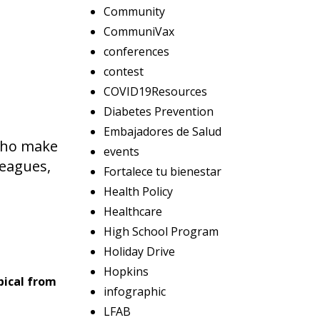
Community
CommuniVax
conferences
contest
COVID19Resources
Diabetes Prevention
Embajadores de Salud
 who make
events
leagues,
Fortalece tu bienestar
Health Policy
Healthcare
High School Program
Holiday Drive
Hopkins
pical from
infographic
LFAB