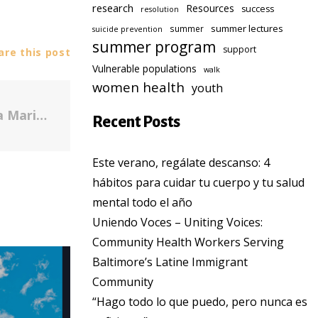
research
Resources
success
resolution
summer lectures
summer
suicide prevention
summer program
support
re this post
Vulnerable populations
walk
women health
youth
International Women's Month - Donna Marie Fallon Batkis
Recent Posts
Este verano, regálate descanso: 4
hábitos para cuidar tu cuerpo y tu salud
mental todo el año
Uniendo Voces – Uniting Voices:
Community Health Workers Serving
Baltimore’s Latine Immigrant
Community
“Hago todo lo que puedo, pero nunca es