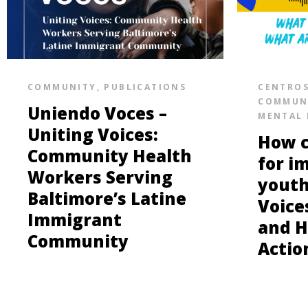
COMMUNITY
,
PUBLICATIONS
CENTRO
COMMUN
Uniendo Voces –
MENTAL 
Uniting Voices:
How c
Community Health
for i
Workers Serving
youth
Baltimore’s Latine
Voice
Immigrant
and H
Community
Actio