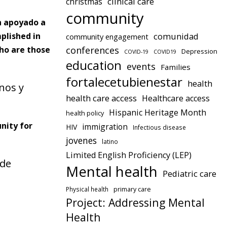
clinical care
christmas
community
n apoyado a
plished in
comunidad
community engagement
conferences
Who are those
Depression
COVID-19
COVID19
education
events
Families
fortalecetubienestar
health
nos y
health care access
Healthcare access
Hispanic Heritage Month
health policy
nity for
immigration
HIV
Infectious disease
jovenes
latino
Limited English Proficiency (LEP)
 de
Mental health
Pediatric care
Physical health
primary care
Project: Addressing Mental
Health