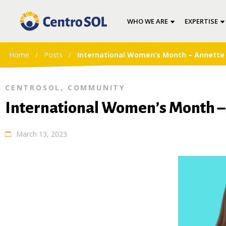
WHO WE ARE
EXPERTISE
Home
/
Posts
/
International Women’s Month – Annette 
CENTROSOL
,
COMMUNITY
International Women’s Month –
March 13, 2023