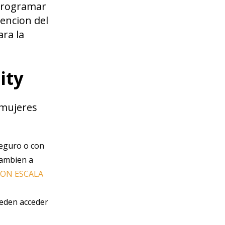
 programar
encion del
ra la
ity
 mujeres
seguro o con
tambien a
 CON ESCALA
ueden acceder