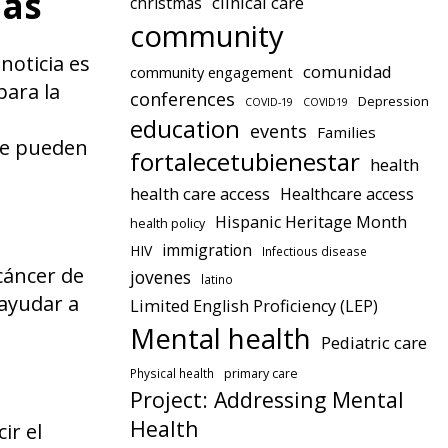
nas
clinical care
christmas
community
noticia es
comunidad
community engagement
para la
conferences
Depression
COVID-19
COVID19
education
events
Families
ue pueden
fortalecetubienestar
health
health care access
Healthcare access
Hispanic Heritage Month
health policy
immigration
HIV
Infectious disease
cáncer de
jovenes
latino
 ayudar a
Limited English Proficiency (LEP)
Mental health
Pediatric care
Physical health
primary care
Project: Addressing Mental
Health
ir el