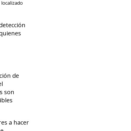
 localizado
detección
 quienes
ación de
el
s son
ibles
res a hacer
e.