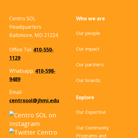
Centro SOL
Who we are
Headquarters
Our people
Baltimore, MD 21224
Our impact
Office Tel.
410-550-
1129
Our partners
Whatsapp.
410-598-
9489
Our boards
Email
Explore
centrosol@jhmi.edu
Our Expertise
Our Community
Programs and