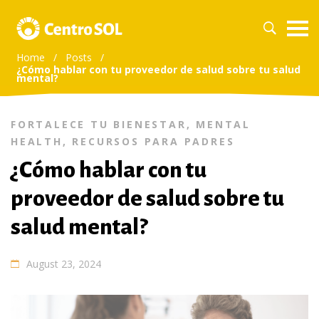
Home
/
Posts
/
¿Cómo hablar con tu proveedor de salud sobre tu salud
mental?
FORTALECE TU BIENESTAR
,
MENTAL
HEALTH
,
RECURSOS PARA PADRES
¿Cómo hablar con tu
proveedor de salud sobre tu
salud mental?
August 23, 2024