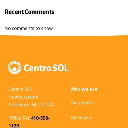
Recent Comments
No comments to show.
Centro SOL
Who we are
Headquarters
Our people
Baltimore, MD 21224
Our impact
Office Tel.
410-550-
1129