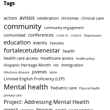
Tags
avisos
action
celebration
clinical care
christmas
community
community engagement
conferences
comunidad
Depression
COVID-19
COVID19
education
events
Families
fortalecetubienestar
health
health care access
Healthcare access
health policy
Hispanic Heritage Month
immigration
HIV
jovenes
Infectious disease
latino
Limited English Proficiency (LEP)
Mental health
Pediatric care
Physical health
primary care
Project: Addressing Mental Health
research
Resources
success
resolution
suicide prevention