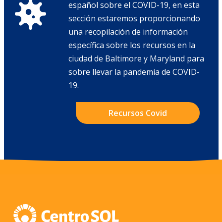
español sobre el COVID-19, en esta
sección estaremos proporcionando
una recopilación de información
específica sobre los recursos en la
ciudad de Baltimore y Maryland para
sobre llevar la pandemia de COVID-
19.
Recursos Covid