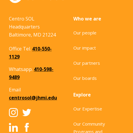
Centro SOL
Who we are
Headquarters
Our people
Baltimore, MD 21224
Our impact
Office Tel.
410-550-
1129
Our partners
Whatsapp.
410-598-
9489
Our boards
Email
Explore
centrosol@jhmi.edu
Our Expertise
Our Community
Programs and