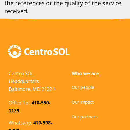
the references or the quality of the service
received.
Centro SOL
Who we are
Headquarters
Our people
Baltimore, MD 21224
Our impact
Office Tel.
410-550-
1129
Our partners
Whatsapp.
410-598-