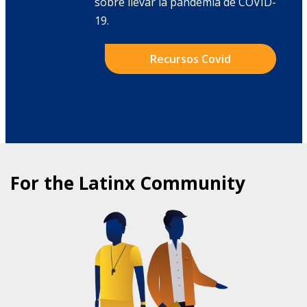
sobre llevar la pandemia de COVID-
19.
Recursos Covid
For the Latinx Community
COMMUNITY HEALTH PROGRAMS
FOR LATINXS