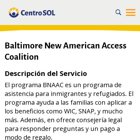
Home
/
For the Community
/
Recursos en la Comunidad
/
Apoyo Legal de Inmigración y Financiero para Inmigrantes
/
Baltimore New American Access Coalition BNAAC
Baltimore New American Access
Coalition
Descripción del Servicio
El programa BNAAC es un programa de
asistencia para inmigrantes y refugiados. El
programa ayuda a las familias con aplicar a
los beneficios como WIC, SNAP, y mucho
más. Además, en ofrece consejería legal
para responder preguntas y un pago a
modo de regalo.