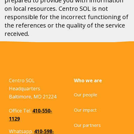
prepared to provide you with information
on local resources. Centro SOL is not
responsible for the incorrect functioning of
the references or the quality of the service
received.
Centro SOL
Who we are
Headquarters
Our people
Baltimore, MD 21224
Our impact
Office Tel.
410-550-
1129
Our partners
Whatsapp.
410-598-