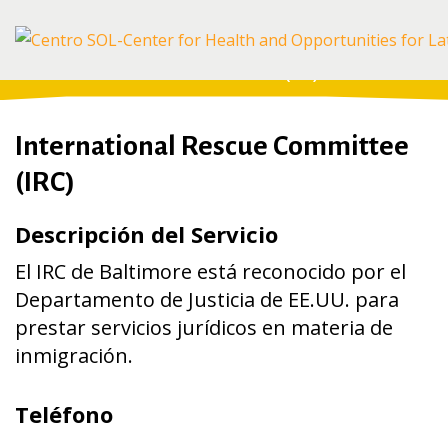
Home
/
For the Community
/
Recursos en la Comunidad
/
Apoyo Legal de Inmigración y Financiero para Inmigrantes
/
International Rescue Committee (IRC)
International Rescue Committee
(IRC)
Descripción del Servicio
El IRC de Baltimore está reconocido por el
Departamento de Justicia de EE.UU. para
prestar servicios jurídicos en materia de
inmigración.
Teléfono