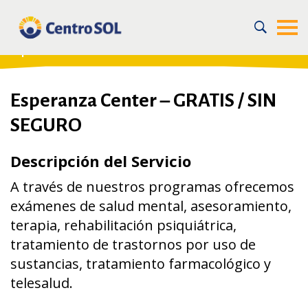
Home
/
For the Community
/
Recursos en la Comunidad
/
Salud mental para jóvenes y adultos
/
Esperanza Center – GRATIS / SIN SEGURO
Esperanza Center – GRATIS / SIN
SEGURO
Descripción del Servicio
A través de nuestros programas ofrecemos
exámenes de salud mental, asesoramiento,
terapia, rehabilitación psiquiátrica,
tratamiento de trastornos por uso de
sustancias, tratamiento farmacológico y
telesalud.