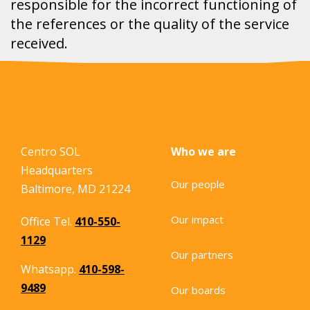
responsible for the incorrect functioning of
the references or the quality of the service
received.
Centro SOL
Who we are
Headquarters
Our people
Baltimore, MD 21224
Our impact
Office Tel.
410-550-
1129
Our partners
Whatsapp.
410-598-
9489
Our boards