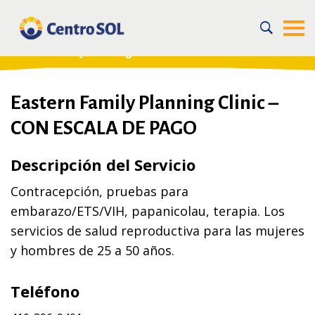
Home
/
For the Community
/
Recursos en la Comunidad
/
Salud sexual e infecciones de transmisión sexual
/
Eastern Family Planning Clinic – CON ESCALA DE PAGO
Eastern Family Planning Clinic –
CON ESCALA DE PAGO
Descripción del Servicio
Contracepción, pruebas para
embarazo/ETS/VIH, papanicolau, terapia. Los
servicios de salud reproductiva para las mujeres
y hombres de 25 a 50 años.
Teléfono