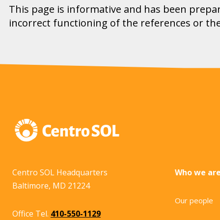
This page is informative and has been prepar
incorrect functioning of the references or the 
Centro SOL Headquarters
Who we ar
Baltimore, MD 21224
Our people
Office Tel.
410-550-1129