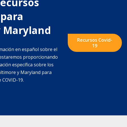
Recursos
 para
y Maryland
Recursos Covid-
19
mación en español sobre el
n estaremos proporcionando
ación específica sobre los
altimore y Maryland para
e COVID-19.