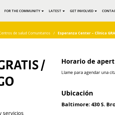
FOR THE COMMUNITY
LATEST
GET INVOLVED
CONTAC
Centros de salud Comunitarios
/
Esperanza Center – Clínica GR
Horario de aper
GRATIS /
Llame para agendar una cit
GO
Ubicación
Baltimore: 430 S. B
 servicios