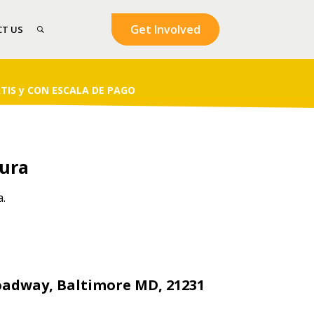
Get Involved
T US
ATIS y CON ESCALA DE PAGO
tura
a.
roadway, Baltimore MD, 21231